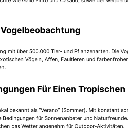
chte wie Gallo Pinto und Casado, sowie der weltberüh
d Vogelbeobachtung
ung mit über 500.000 Tier- und Pflanzenarten. Die V
otischen Vögeln, Affen, Faultieren und farbenfrohen
en.
ingungen Für Einen Tropischen
, lokal bekannt als “Verano” (Sommer). Mit konstant 
le Bedingungen für Sonnenanbeter und Naturfreunde.
chen das Wetter angenehm für Outdoor-Aktivitäten.