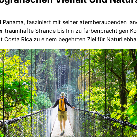
 Panama, fasziniert mit seiner atemberaubenden lands
traumhafte Strände bis hin zu farbenprächtigen Koral
t Costa Rica zu einem begehrten Ziel für Naturlieb