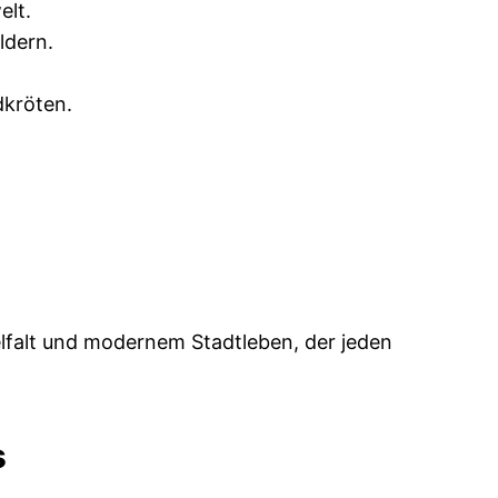
elt.
ldern.
dkröten.
elfalt und modernem Stadtleben, der jeden
s