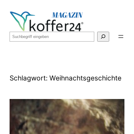
Zum
Inhalt
springen
Suchen
Schlagwort:
Weihnachtsgeschichte